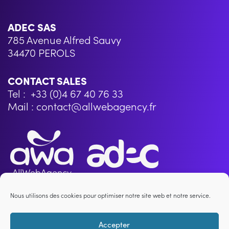
ADEC SAS
785 Avenue Alfred Sauvy
34470 PEROLS
CONTACT SALES
Tel : +33 (0)4 67 40 76 33
Mail : contact@allwebagency.fr
Nous utilisons des cookies pour optimiser notre site web et notre service.
AllWebAgency, une marque de l’ADEC
Accepter