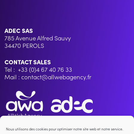
ADEC SAS
785 Avenue Alfred Sauvy
34470 PEROLS
CONTACT SALES
Tel : +33 (0)4 67 40 76 33
Mail : contact@allwebagency.fr
Nous utilisons des cookies pour optimiser notre site web et notre service.
AllWebAgency, une marque de l’ADEC